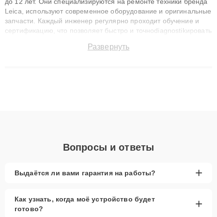
до 12 лет. Они специализируются на ремонте техники бренда
Leica, используют современное оборудование и оригинальные
запчасти. Каждый инженер регулярно проходит обучение и
сертификацию, что позволяет быстро и точноdiagnostikировать
поломки и восстанавливать технику с сохранением гарантии
Развернуть
до 3 лет. Наши мастера решают сложные случаи: от замены
матриц и материнских плат до ремонта после залития и
восстановления данных. Благодаря высокой квалификации и
ответственному подходу клиенты получают быстрый,
качественный ремонт и понятные объяснения по результатам
диагностики.
Вопросы и ответы
+
Выдаётся ли вами гарантия на работы?
Как узнать, когда моё устройство будет
+
готово?