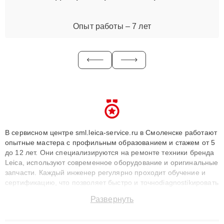
Опыт работы – 7 лет
В сервисном центре sml.leica-service.ru в Смоленске работают
опытные мастера с профильным образованием и стажем от 5
до 12 лет. Они специализируются на ремонте техники бренда
Leica, используют современное оборудование и оригинальные
запчасти. Каждый инженер регулярно проходит обучение и
сертификацию, что позволяет быстро и точноdiagnostikировать
поломки и восстанавливать технику с сохранением гарантии
Развернуть
до 3 лет. Наши мастера решают сложные случаи: от замены
матриц и материнских плат до ремонта после залития и
восстановления данных. Благодаря высокой квалификации и