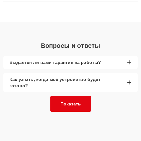
восстановления данных. Благодаря высокой квалификации и
ответственному подходу клиенты получают быстрый,
качественный ремонт и понятные объяснения по результатам
диагностики.
Вопросы и ответы
+
Выдаётся ли вами гарантия на работы?
Как узнать, когда моё устройство будет
+
готово?
Показать