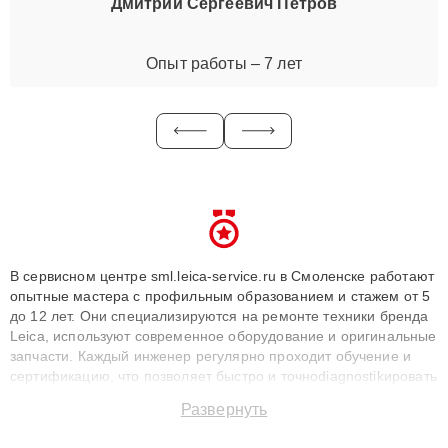
Дмитрий Сергеевич Петров
Опыт работы – 7 лет
В сервисном центре sml.leica-service.ru в Смоленске работают
опытные мастера с профильным образованием и стажем от 5
до 12 лет. Они специализируются на ремонте техники бренда
Leica, используют современное оборудование и оригинальные
запчасти. Каждый инженер регулярно проходит обучение и
сертификацию, что позволяет быстро и точноdiagnostikировать
поломки и восстанавливать технику с сохранением гарантии
Развернуть
до 3 лет. Наши мастера решают сложные случаи: от замены
матриц и материнских плат до ремонта после залития и