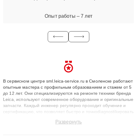
Опыт работы – 7 лет
В сервисном центре sml.leica-service.ru в Смоленске работают
опытные мастера с профильным образованием и стажем от 5
до 12 лет. Они специализируются на ремонте техники бренда
Leica, используют современное оборудование и оригинальные
запчасти. Каждый инженер регулярно проходит обучение и
сертификацию, что позволяет быстро и точноdiagnostikировать
поломки и восстанавливать технику с сохранением гарантии
Развернуть
до 3 лет. Наши мастера решают сложные случаи: от замены
матриц и материнских плат до ремонта после залития и
восстановления данных. Благодаря высокой квалификации и