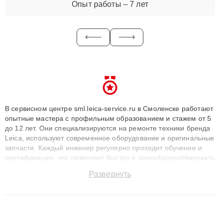
Опыт работы – 7 лет
В сервисном центре sml.leica-service.ru в Смоленске работают
опытные мастера с профильным образованием и стажем от 5
до 12 лет. Они специализируются на ремонте техники бренда
Leica, используют современное оборудование и оригинальные
запчасти. Каждый инженер регулярно проходит обучение и
сертификацию, что позволяет быстро и точноdiagnostikировать
поломки и восстанавливать технику с сохранением гарантии
Развернуть
до 3 лет. Наши мастера решают сложные случаи: от замены
матриц и материнских плат до ремонта после залития и
восстановления данных. Благодаря высокой квалификации и
ответственному подходу клиенты получают быстрый,
качественный ремонт и понятные объяснения по результатам