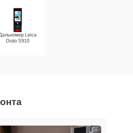
Дальномер Leica
Disto S910
монта