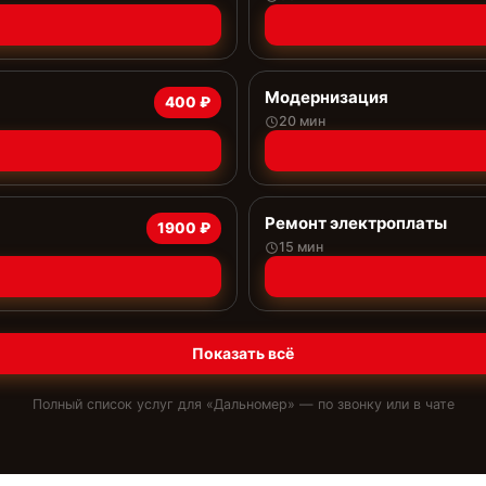
Модернизация
400 ₽
20 мин
Ремонт электроплаты
1900 ₽
15 мин
Показать всё
Полный список услуг для «
Дальномер
» — по звонку или в чате