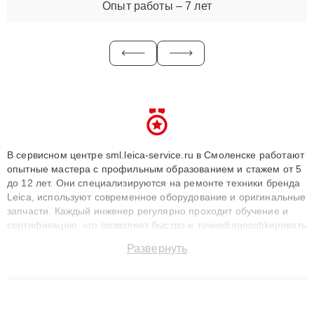
Опыт работы – 7 лет
В сервисном центре sml.leica-service.ru в Смоленске работают
опытные мастера с профильным образованием и стажем от 5
до 12 лет. Они специализируются на ремонте техники бренда
Leica, используют современное оборудование и оригинальные
запчасти. Каждый инженер регулярно проходит обучение и
сертификацию, что позволяет быстро и точноdiagnostikировать
поломки и восстанавливать технику с сохранением гарантии
Развернуть
до 3 лет. Наши мастера решают сложные случаи: от замены
матриц и материнских плат до ремонта после залития и
восстановления данных. Благодаря высокой квалификации и
ответственному подходу клиенты получают быстрый,
качественный ремонт и понятные объяснения по результатам