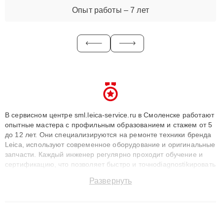
Опыт работы – 7 лет
В сервисном центре sml.leica-service.ru в Смоленске работают
опытные мастера с профильным образованием и стажем от 5
до 12 лет. Они специализируются на ремонте техники бренда
Leica, используют современное оборудование и оригинальные
запчасти. Каждый инженер регулярно проходит обучение и
сертификацию, что позволяет быстро и точноdiagnostikировать
поломки и восстанавливать технику с сохранением гарантии
Развернуть
до 3 лет. Наши мастера решают сложные случаи: от замены
матриц и материнских плат до ремонта после залития и
восстановления данных. Благодаря высокой квалификации и
ответственному подходу клиенты получают быстрый,