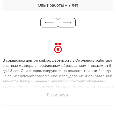
Опыт работы – 7 лет
В сервисном центре sml.leica-service.ru в Смоленске работают
опытные мастера с профильным образованием и стажем от 5
до 12 лет. Они специализируются на ремонте техники бренда
Leica, используют современное оборудование и оригинальные
запчасти. Каждый инженер регулярно проходит обучение и
сертификацию, что позволяет быстро и точноdiagnostikировать
поломки и восстанавливать технику с сохранением гарантии
Развернуть
до 3 лет. Наши мастера решают сложные случаи: от замены
матриц и материнских плат до ремонта после залития и
восстановления данных. Благодаря высокой квалификации и
ответственному подходу клиенты получают быстрый,