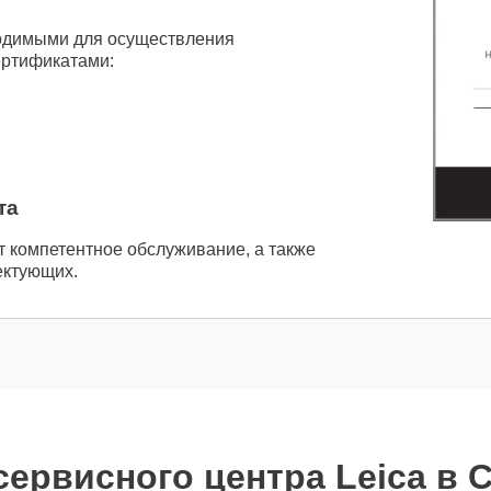
одимыми для осуществления
ертификатами:
та
т компетентное обслуживание, а также
ектующих.
сервисного центра Leica в 