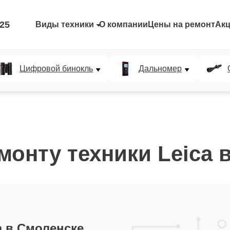
-25
Виды техники
О компании
Цены на ремонт
Ак
Цифровой бинокль
Дальномер
монту техники Leica 
 в Смоленске