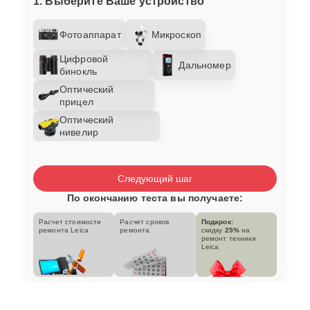
1. Выберите Ваше устройство
Фотоаппарат
Микроскоп
Цифровой
Дальномер
бинокль
Оптический
прицел
Оптический
нивелир
Следующий шаг
По окончанию теста вы получаете:
Расчет стоимости
Расчет сроков
Подарок:
ремонта Leica
ремонта
скидку
25%
на
ремонт техники
Leica