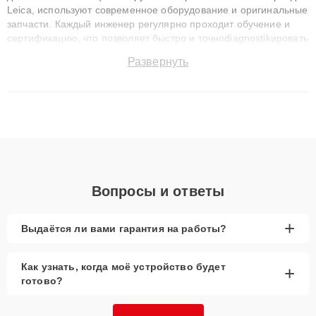
Leica, используют современное оборудование и оригинальные
запчасти. Каждый инженер регулярно проходит обучение и
сертификацию, что позволяет быстро и точноdiagnostikировать
поломки и восстанавливать технику с сохранением гарантии
Развернуть
до 3 лет. Наши мастера решают сложные случаи: от замены
матриц и материнских плат до ремонта после залития и
восстановления данных. Благодаря высокой квалификации и
ответственному подходу клиенты получают быстрый,
качественный ремонт и понятные объяснения по результатам
диагностики.
Вопросы и ответы
+
Выдаётся ли вами гарантия на работы?
Как узнать, когда моё устройство будет
+
готово?