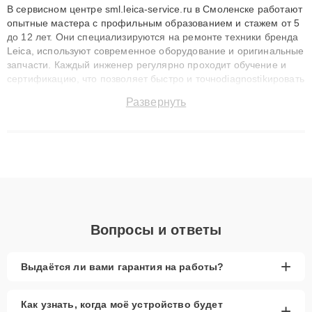
В сервисном центре sml.leica-service.ru в Смоленске работают
опытные мастера с профильным образованием и стажем от 5
до 12 лет. Они специализируются на ремонте техники бренда
Leica, используют современное оборудование и оригинальные
запчасти. Каждый инженер регулярно проходит обучение и
сертификацию, что позволяет быстро и точноdiagnostikировать
поломки и восстанавливать технику с сохранением гарантии
Развернуть
до 3 лет. Наши мастера решают сложные случаи: от замены
матриц и материнских плат до ремонта после залития и
восстановления данных. Благодаря высокой квалификации и
ответственному подходу клиенты получают быстрый,
качественный ремонт и понятные объяснения по результатам
диагностики.
Вопросы и ответы
+
Выдаётся ли вами гарантия на работы?
Как узнать, когда моё устройство будет
+