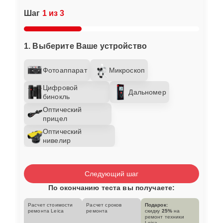
Шаг
1 из 3
1. Выберите Ваше устройство
Фотоаппарат
Микроскоп
Цифровой
Дальномер
бинокль
Оптический
прицел
Оптический
нивелир
Следующий шаг
По окончанию теста вы получаете:
Расчет стоимости
Расчет сроков
Подарок:
ремонта Leica
ремонта
скидку
25%
на
ремонт техники
Leica