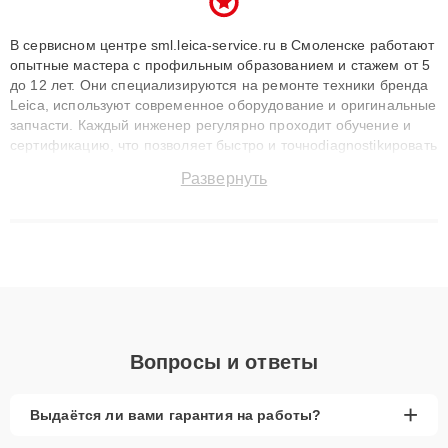
В сервисном центре sml.leica-service.ru в Смоленске работают
опытные мастера с профильным образованием и стажем от 5
до 12 лет. Они специализируются на ремонте техники бренда
Leica, используют современное оборудование и оригинальные
запчасти. Каждый инженер регулярно проходит обучение и
сертификацию, что позволяет быстро и точноdiagnostikировать
поломки и восстанавливать технику с сохранением гарантии
Развернуть
до 3 лет. Наши мастера решают сложные случаи: от замены
матриц и материнских плат до ремонта после залития и
восстановления данных. Благодаря высокой квалификации и
ответственному подходу клиенты получают быстрый,
качественный ремонт и понятные объяснения по результатам
диагностики.
Вопросы и ответы
+
Выдаётся ли вами гарантия на работы?