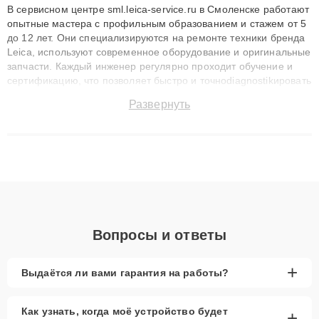
В сервисном центре sml.leica-service.ru в Смоленске работают
опытные мастера с профильным образованием и стажем от 5
до 12 лет. Они специализируются на ремонте техники бренда
Leica, используют современное оборудование и оригинальные
запчасти. Каждый инженер регулярно проходит обучение и
сертификацию, что позволяет быстро и точноdiagnostikировать
поломки и восстанавливать технику с сохранением гарантии
Развернуть
до 3 лет. Наши мастера решают сложные случаи: от замены
матриц и материнских плат до ремонта после залития и
восстановления данных. Благодаря высокой квалификации и
ответственному подходу клиенты получают быстрый,
качественный ремонт и понятные объяснения по результатам
диагностики.
Вопросы и ответы
+
Выдаётся ли вами гарантия на работы?
Как узнать, когда моё устройство будет
+