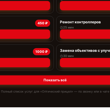
Ремонт контроллеров
450 ₽
25 мин
Замена объективов с улу
1000 ₽
30 мин
Показать всё
Полный список услуг для «
Оптический прицел
» — по звонку или в чате