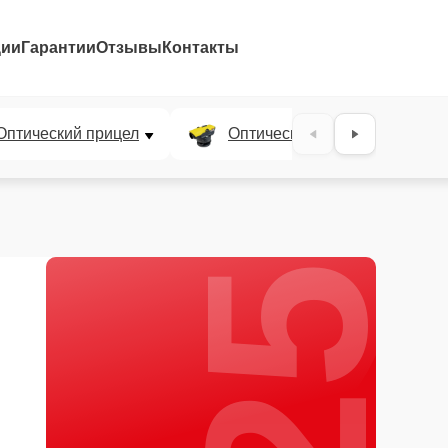
ции
Гарантии
Отзывы
Контакты
25%
Оптический прицел
Оптический нивелир