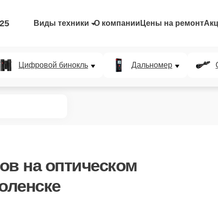
-25
Виды техники
О компании
Цены на ремонт
Ак
Цифровой бинокль
Дальномер
ров
на оптическом
моленске